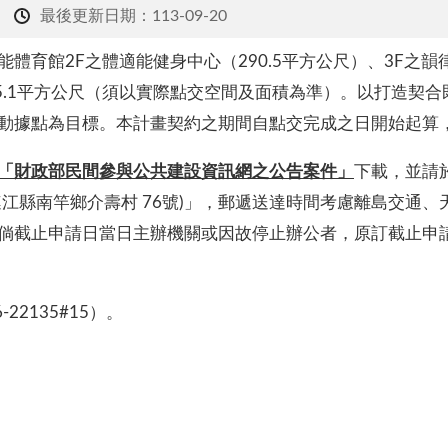
最後更新日期：113-09-20
育館2F之體適能健身中心（290.5平方公尺）、3F之韻律
475.1平方公尺（須以實際點交空間及面積為準）。以打造
動據點為目標。本計畫契約之期間自點交完成之日開始起算
「財政部民間參與公共建設資訊網之公告案件」
下載，並請於1
 連江縣南竿鄉介壽村 76號)」，郵遞送達時間考慮離島交通
倘截止申請日當日主辦機關或因故停止辦公者，原訂截止申
2135#15）。