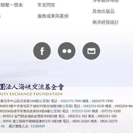
凈零碳排專區
會聯繫一覽表
常見問答
其他出版品
錦
服務成果與案例
兩岸經貿統計
4 臺北市中山區北安路536號(
位置圖
) 電話：
(02)2175-7000
傳真：(02)2175-7100
08013臺中市南屯區干城街95號自強樓1樓(
位置圖
) 電話：
(04)2254-8108
傳真：(04)2254-86
02206高雄市苓雅區政南街6號6樓(
位置圖
) 電話：
(07)213-5245
傳真：(07)715-5100
3012 金門縣金城鎮金豐路300號2樓 電話：(082)311-182 傳真：(082)311-582
：20941 連江縣南竿鄉鄉福澳村135-6號3樓
電話：0836-22265
傳真：0836-22275
-06
累計瀏覽人次:
11320409