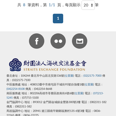
共
8
筆資料，第
1/1
頁，每頁顯示
筆
1
臺北會址：104244 臺北市中山區北安路536號(
位置圖
) 電話：
(02)2175-7000
傳
真：(02)2175-7100
中區服務處 地址：408013臺中市南屯區干城街95號自強樓1樓(
位置圖
) 電話：
(04)2254-8108
傳真：(04)2254-8648
南區服務處 地址：802206高雄市苓雅區政南街6號6樓(
位置圖
) 電話：
(07)213-
5245
傳真：(07)715-5100
金門協調中心 地址：893012 金門縣金城鎮金豐路300號2樓 電話：(082)311-182
傳真：(082)311-582
馬祖協調中心
地址：20941 連江縣南竿鄉鄉福澳村135-6號3樓
電話：0836-
22265
傳真：0836-22275