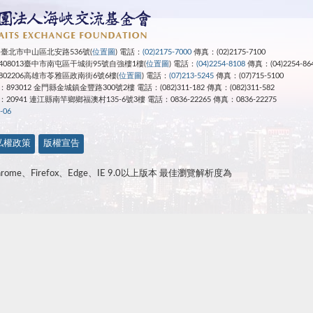
4 臺北市中山區北安路536號(
位置圖
) 電話：
(02)2175-7000
傳真：(02)2175-7100
08013臺中市南屯區干城街95號自強樓1樓(
位置圖
) 電話：
(04)2254-8108
傳真：(04)2254-86
02206高雄市苓雅區政南街6號6樓(
位置圖
) 電話：
(07)213-5245
傳真：(07)715-5100
3012 金門縣金城鎮金豐路300號2樓 電話：(082)311-182 傳真：(082)311-582
：20941 連江縣南竿鄉鄉福澳村135-6號3樓
電話：0836-22265
傳真：0836-22275
-06
私權政策
版權宣告
ome、Firefox、Edge、IE 9.0以上版本 最佳瀏覽解析度為