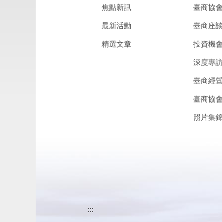
焦點新訊
臺商協
最新活動
臺商座
精選文章
投資機
深度專
臺商經
臺商協
照片集
:::