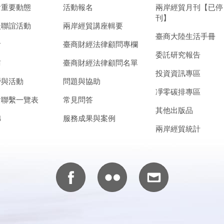
會重要動態
活動報名
兩岸經貿月刊【已停
刊】
談聯誼活動
兩岸經貿講座輯要
臺商大陸生活手冊
會
臺商財經法律顧問專欄
委託研究報告
訪
臺商財經法律顧問名單
投資資訊專區
營與活動
問題與協助
凈零碳排專區
會聯繫一覽表
常見問答
其他出版品
錦
服務成果與案例
兩岸經貿統計