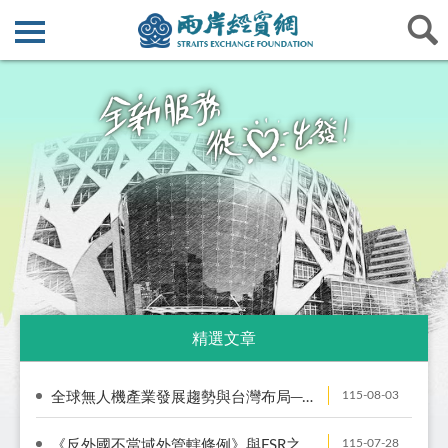
精選文章
115-08-03
全球無人機產業發展趨勢與台灣布局──移地邏輯下的軍民共用生態系
115-07-28
《反外國不當域外管轄條例》與FSR之衝突：跨境企業的風險管理策略