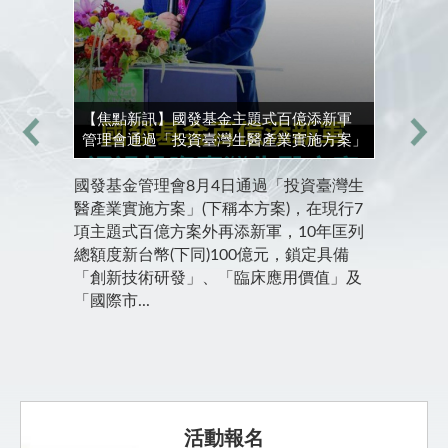
【焦點新訊】國發基金主題式百億添新軍
【最新活動】蘇嘉全：感謝台商攜手海基會
【精選文章】全球無人機產業發展趨勢與台
【深度專訪】臺灣第一支身障棒球隊 揮出
【兩岸經貿講座輯要】從減碳到碳權：企業
【臺商財經法律顧問專欄】2026大陸新仲
【投資機會】臺中市巨蛋體育館民間營運投
管理會通過「投資臺灣生醫產業實施方案」
守護國人 持續協助台商轉型升級再創商機
灣布局──移地邏輯下的軍民共用生態系
不放棄的精神
自願減量專案申請與實務解析
裁法施行後的爭議解決新格局：臺商的機遇
資案，至115年9月28日止公告招商
與挑戰
國發基金管理會8月4日通過「投資臺灣生
醫產業實施方案」(下稱本方案)，在現行7
項主題式百億方案外再添新軍，10年匡列
總額度新台幣(下同)100億元，鎖定具備
「創新技術研發」、「臨床應用價值」及
「國際市...
活動報名