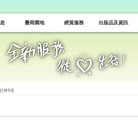
息
臺商園地
經貿服務
出版品及資訊
已停刊】