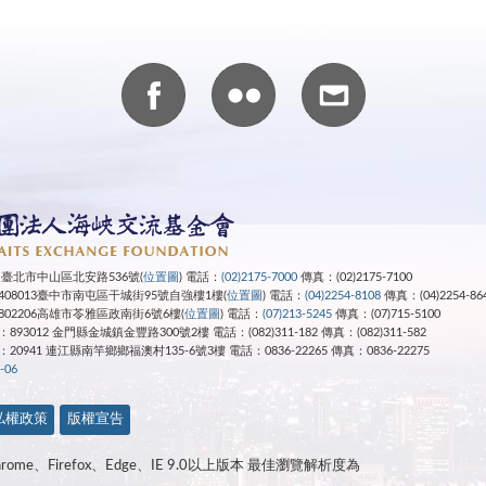
4 臺北市中山區北安路536號(
位置圖
) 電話：
(02)2175-7000
傳真：(02)2175-7100
08013臺中市南屯區干城街95號自強樓1樓(
位置圖
) 電話：
(04)2254-8108
傳真：(04)2254-86
02206高雄市苓雅區政南街6號6樓(
位置圖
) 電話：
(07)213-5245
傳真：(07)715-5100
3012 金門縣金城鎮金豐路300號2樓 電話：(082)311-182 傳真：(082)311-582
：20941 連江縣南竿鄉鄉福澳村135-6號3樓
電話：0836-22265
傳真：0836-22275
-06
私權政策
版權宣告
ome、Firefox、Edge、IE 9.0以上版本 最佳瀏覽解析度為