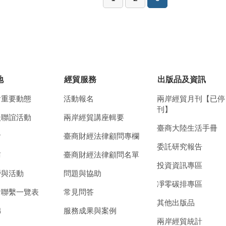
地
經貿服務
出版品及資訊
會重要動態
活動報名
兩岸經貿月刊【已停
刊】
談聯誼活動
兩岸經貿講座輯要
臺商大陸生活手冊
會
臺商財經法律顧問專欄
委託研究報告
訪
臺商財經法律顧問名單
投資資訊專區
營與活動
問題與協助
凈零碳排專區
會聯繫一覽表
常見問答
其他出版品
錦
服務成果與案例
兩岸經貿統計