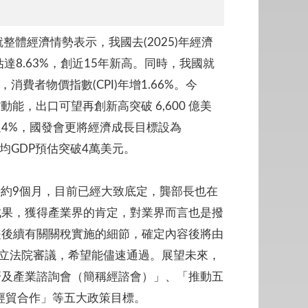
整體經濟情勢表示，我國去(2025)年經濟
達8.63%，創近15年新高。同時，我國就
消費者物價指數(CPI)年增1.66%。今
動能，出口可望再創新高突破 6,600 億美
4%，國發會更將經濟成長目標設為
均GDP預估突破4萬美元。
歷時約9個月，目前已經大致底定，龔部長也在
成果，獲得產業界的肯定，對業界而言也是撥
是後續有關關稅實施的細節，確定內容後將由
交立法院審議，希望能儘速通過。展望未來，
濟及產業諮詢會（簡稱經諮會）」、「推動五
經貿合作」等五大政策目標。