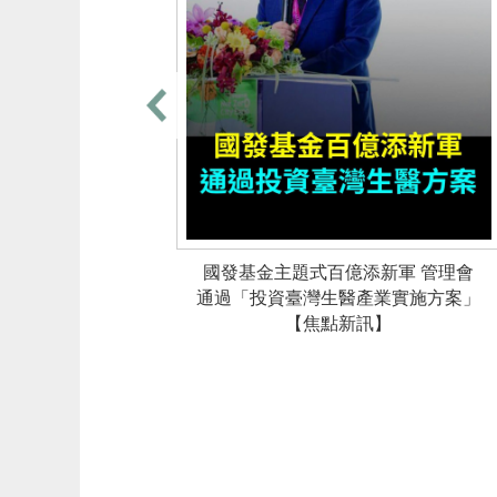
後的爭議解
挑戰【臺商
】
國發基金主題式百億添新軍 管理會
通過「投資臺灣生醫產業實施方案」
【焦點新訊】