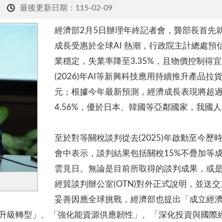
最後更新日期：115-02-09
經濟部2月5日辦理年終記者會，龔部長首先就
成長受惠於全球AI 熱潮，行政院主計總處預估
業穩定，失業率降至3.35%，且物價控制得宜，
(2026)年AI等新興科技應用持續推升產品拉貨
元；根據今年最新預測，經濟成長表現將超過
4.56%，優於日本、韓國等亞鄰國家，我國人
至於對等關稅談判從去(2025)年啟動至今
會中表示，談判結果包括關稅15%不疊加等
雲見日。無論是目前所取得的談判成果，或
經貿談判辦公室(OTN)對外正式說明，並送
妥善因應全球挑戰，經濟部也提出「成立經
升級轉型」、「強化能資源供應韌性」、「深化投資與國際