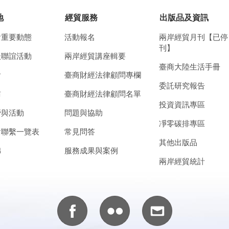
地
經貿服務
出版品及資訊
會重要動態
活動報名
兩岸經貿月刊【已停
刊】
談聯誼活動
兩岸經貿講座輯要
臺商大陸生活手冊
會
臺商財經法律顧問專欄
委託研究報告
訪
臺商財經法律顧問名單
投資資訊專區
營與活動
問題與協助
凈零碳排專區
會聯繫一覽表
常見問答
其他出版品
錦
服務成果與案例
兩岸經貿統計