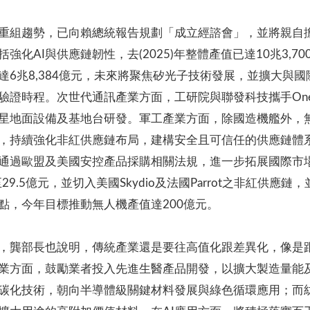
鏈重組趨勢，已向賴總統報告規劃「成立經諮會」，並將親自
AI與供應鏈韌性，去(2025)年整體產值已達10兆3,700
6兆8,384億元，未來將聚焦矽光子技術發展，並擴大與
證時程。次世代通訊產業方面，工研院與聯發科技攜手OneW
星地面設備及基地台研發。軍工產業方面，除國造機艦外，
，持續強化非紅供應鏈布局，建構安全且可信任的供應鏈體
通過歐盟及美國安控產品採購相關法規，進一步拓展國際市場。
9.5億元，並切入美國Skydio及法國Parrot之非紅供應鏈，並
點，今年目標推動無人機產值達200億元。
，龔部長也說明，傳統產業還是要往高值化跟差異化，像是
業方面，鼓勵業者投入先進生醫產品開發，以擴大製造量能
碳化技術，朝向半導體級關鍵材料發展與綠色循環應用；而