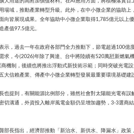
擴大用途的高附加價值材料。在AI應用方面，將積極落實百
用場域，推動產業轉型升級。此外，在中小微企業的協助上，經
向皆展現成果。全年協助中小微企業取得1,785億元以上優
產值97.5億元。
表示，過去一年在政府各部門全力推動下，節電超過100億
求，今(2026)年除了興達、台中將陸續有520萬瓩新燃
期選商機制，後續也將推出浮動式新技術示範；同時突破光電
五大信賴產業、傳產中小微企業轉型發展最重要環境基礎建
長也提到，有關能源比例部分，雖然社會對太陽能光電有誤
密切溝通，外資投入離岸風電金額仍呈增加趨勢，3-3選商
龔部長指出，經濟部推動「新治水、新供水、降漏水」政策