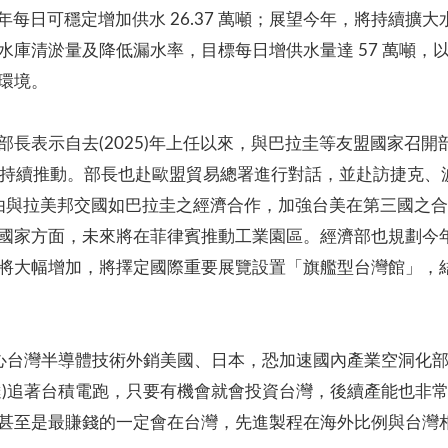
)年每日可穩定增加供水 26.37 萬噸；展望今年，將持續
水庫清淤量及降低漏水率，目標每日增供水量達 57 萬噸，
環境。
長表示自去(2025)年上任以來，與巴拉圭等友盟國家召
組持續推動。部長也赴歐盟貿易總署進行對話，並赴訪捷克、波蘭
由與拉美邦交國如巴拉圭之經濟合作，加強台美在第三國之
國家方面，未來將在菲律賓推動工業園區。經濟部也規劃今
將大幅增加，將擇定國際重要展覽設置「旗艦型台灣館」，
心台灣半導體技術外銷美國、日本，恐加速國內產業空洞化
達)追著台積電跑，只要有機會就會投資台灣，後續產能也非
甚至是最賺錢的一定會在台灣，先進製程在海外比例與台灣