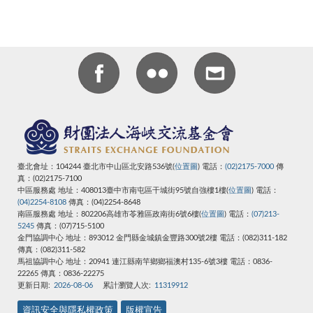
臺北會址：104244 臺北市中山區北安路536號(
位置圖
) 電話：
(02)2175-7000
傳
真：(02)2175-7100
中區服務處 地址：408013臺中市南屯區干城街95號自強樓1樓(
位置圖
) 電話：
(04)2254-8108
傳真：(04)2254-8648
南區服務處 地址：802206高雄市苓雅區政南街6號6樓(
位置圖
) 電話：
(07)213-
5245
傳真：(07)715-5100
金門協調中心 地址：893012 金門縣金城鎮金豐路300號2樓 電話：(082)311-182
傳真：(082)311-582
馬祖協調中心
地址：20941 連江縣南竿鄉鄉福澳村135-6號3樓
電話：0836-
22265
傳真：0836-22275
更新日期:
2026-08-06
累計瀏覽人次:
11319912
資訊安全與隱私權政策
版權宣告