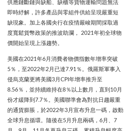
供應鏈斷鏈與缺船、缺櫃等貨物運輸問題無法
即時紓解，許多產品與零組件供給呈現嚴重短
缺現象。加上各國央行在疫情嚴峻期間採取過
度寬鬆貨幣政策的推波助瀾， 2021年初全球物
價開始呈現上漲趨勢。
美國在2021年6月消費者物價指數年增率突破
5％，至2022年2月已達7.91％。俄羅斯軍事入
侵烏克蘭更將美國3月CPI年增率推升至
8.56％，並持續維持在8％以上數月，直到10月
份才緩降到7.7％。美國聯準會為對抗日趨嚴重
的通貨膨脹，於2022年3月宣布升息一碼，啟動
全球升息循環。隨後在5月升息兩碼，6月、7
月、9月、11月各再升息三碼，累積升息幅度高