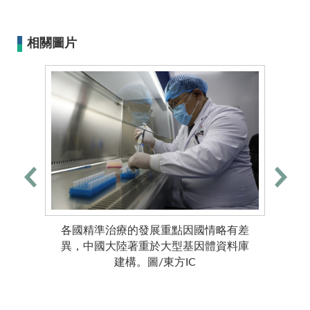
相關圖片
各國精準治療的發展重點因國情略有差
異，中國大陸著重於大型基因體資料庫
建構。圖/東方IC