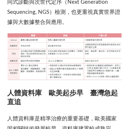
同式診斷與次世代定序（Next Generation
Sequencing, NGS）檢測，也更重視真實世界證
據與大數據整合與應用。
人體資料庫 歐美起步早 臺灣急起
直追
人體資料庫是精準治療的重要基礎，歐美國家
因相關技術發展較早，資料庫建置較成熟完