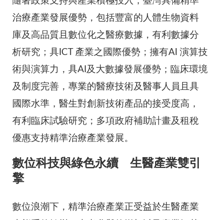
隨著政策支持與產業積極投入，臺灣具備精準
治療產業發展優勢，包括豐富的人體生物資料
庫及高品質且數位化之醫療數據，有利數據分
析研究；具ICT 產業之國際優勢；擁有AI 演算技
術與演算力，具AI及大數據發展優勢；臨床環境
及制度完善，專業的醫療技術及醫事人員且具
國際水準，醫生對創新技術產品的接受度高，
有利臨床試驗研究；多項政府補助計畫及租稅
優惠支持精準治療產業發展。
數位科技與綠色永續 生醫產業雙引
擎
數位浪潮下，精準治療產業正受益於生醫產業