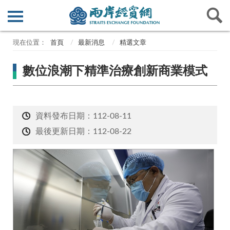
首頁
最新消息
精選文章
數位浪潮下精準治療創新商業模式
資料發布日期：112-08-11
最後更新日期：112-08-22