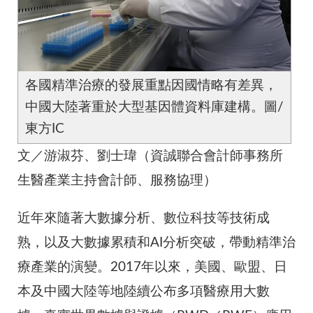
各國精準治療的發展重點因國情略有差異，
中國大陸著重於大型基因體資料庫建構。圖/
東方IC
文／游淑芬、劉士瑋（資誠聯合會計師事務所
生醫產業主持會計師、服務協理）
近年來隨著大數據分析、數位科技等技術成
熟，以及大數據累積和AI分析突破，帶動精準治
療產業的演變。2017年以來，美國、歐盟、日
本及中國大陸等地陸續公布多項醫療用大數