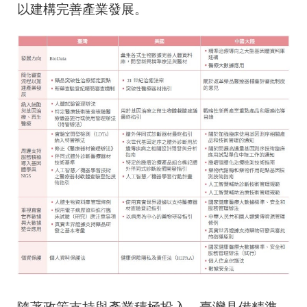
以建構完善產業發展。