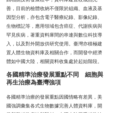
善，目前的檢體收納不僅限於組織、血液及基
因型分析，亦包含電子醫療紀錄、影像紀錄、
生物標記等，應用領域包含癌症、代謝疾病與
罕見疾病，著重資料庫間的串連與數位科技導
入，以及對外開放供研究使用。臺灣亦積極建
置人體生物資料庫及相關合作，而開發中經濟
體如中國大陸，相關資料收集處於起始階段。
各國精準治療發展重點不同 細胞與
再生治療為臺灣強項
各國精準治療的發展重點因國情略有差異，美
國強調彙集各式生物數據完善人體資料庫，開