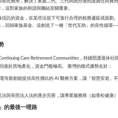
額長照費用，解決了家族二代、三代間因分擔照護責任與費用
障，這對家族的和諧與團結至關重要。
養信託的資金，在某些法規下可進行合理的稅務遞延或規劃。
承，回歸家族基金。這創造了一種「世代互助」的良性循環—
勢
inuing Care Retirement Communities，持
則過於房地產化，資金門檻極高。 臺灣的模式優勢在於：
電等新創能提供高性價比的 AI 醫療方案，讓「智慧安老」
託法與長照法人法的逐步完善，讓專業服務商（如青松健康）
」的最後一哩路