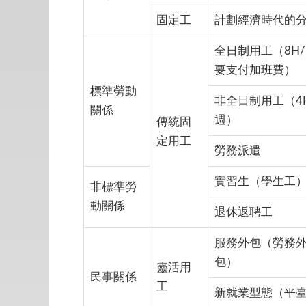
固定工
計劃經濟時代的
全日制用工（8H/
要支付加班費）
標準勞動
非全日制用工（4H
關係
週）
傳統固
定用工
勞務派遣
實習生（學生工
非標準勞
動關係
退休返聘工
服務外包（勞務
包）
靈活用
民事關係
工
新就業型態（平