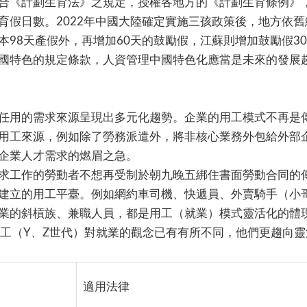
合《計劃生育法》之規定，授權各地方的《計劃生育條例》
育假日數。2022年中國大陸確定實施三孩政策後，地方依
98天產假外，再增加60天的鼓勵假，江蘇則增加鼓勵假3
國特色的規定條款，人資管理中國特色化應當是未來的發展
任用的需求來源呈現出多元化趨勢。企業的用工模式不再是
用工來源，例如除了勞務派遣外，將非核心業務外包給外部
企業人才需求的燃眉之急。
求工作的勞動者不想再受制於朝九晚五綁住書面勞動合同的
建立的用工平臺。例如網約車司機、快遞員、外賣騎手（小
業的斜槓族、兼職人員，都是用工（就業）模式靈活化的體
員工（Y、Z世代）對就業的觀念已有有所不同，他們更趨向
適用法律