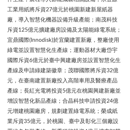
工業用紙將斥資27億元於桃園新建新屋紙器
廠，導入智慧化機器設備升級產能；南茂科技
斥資125億元擴建廠房設備及太陽能綠電系統；
宜鼎國際(Innodisk)於宜蘭建置新廠，整廠使用
綠電並設置智慧化生產線；運動器材大廠岱宇
國際斥資6億元於臺中興建廠房並設置智慧化生
產線及申請綠建築徽章；茂聯國際將斥資32億
元，在臺南建置新廠投入高階車用及醫療產品
產線；長紅光電將投資5億元在桃園興建新廠並
增設智慧化新品產線；合晶科技申請投資24億
元增建桃園廠房，規劃建置綠電系統；榮成紙
業斥資35億元，於桃園、臺中及彰化三個廠設