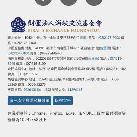
臺北會址：104244 臺北市中山區北安路536號(
位置圖
) 電話：
(02)2175-7000
傳
真：(02)2175-7100
中區服務處 地址：408013臺中市南屯區干城街95號自強樓1樓(
位置圖
) 電話：
(04)2254-8108
傳真：(04)2254-8648
南區服務處 地址：802206高雄市苓雅區政南街6號6樓(
位置圖
) 電話：
(07)213-
5245
傳真：(07)715-5100
金門協調中心 地址：893012 金門縣金城鎮金豐路300號2樓 電話：(082)311-182
傳真：(082)311-582
馬祖協調中心
地址：20941 連江縣南竿鄉鄉福澳村135-6號3樓
電話：0836-
22265
傳真：0836-22275
更新日期:
2026-08-06
累計瀏覽人次:
11296163
資訊安全與隱私權政策
版權宣告
建議瀏覽器：Chrome、Firefox、Edge、IE 9.0以上版本 最佳瀏覽解
析度為1024x768以上