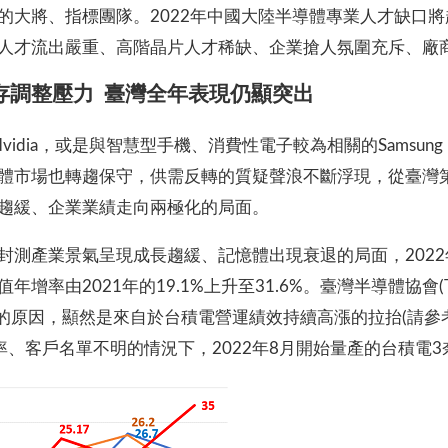
大將、指標團隊。2022年中國大陸半導體專業人才缺口將超過
人才流出嚴重、高階晶片人才稀缺、企業搶人氛圍充斥、廠
存調整壓力
臺灣全年表現仍顯突出
、Nvidia，或是與智慧型手機、消費性電子較為相關的Sams
體市場也轉趨保守，供需反轉的質疑聲浪不斷浮現，從臺灣
趨緩、企業業績走向兩極化的局面。
封測產業景氣呈現成長趨緩、記憶體出現衰退的局面，202
率由2021年的19.1%上升至31.6%。臺灣半導體協會(T
的原因，顯然是來自於台積電營運績效持續高漲的拉抬(請參考圖
程良率、客戶名單不明的情況下，2022年8月開始量產的台積