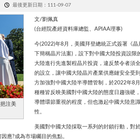
最後更新日期：111-09-07
文/劉佩真
(台經院產經資料庫總監、APIAA理事)
今(2022)年8月，美國拜登總統正式簽署《晶片與科學法
下簡稱晶片法案)，設下對中國大陸投資設限
大陸進行先進製程晶片投資，違反禁令者須全額
的設立，讓中國大陸晶片產業供應鏈安全受到
方加強對中國大陸半導體管制，於2022年8
種種皆反映美國對中國大陸的態度日趨強硬
導體環節重視的程度，但也激起中國大陸意
》挹注美
性。
美國對中國大陸採取一系列的封鎖行動，對
何因應?成為市場矚目的焦點。