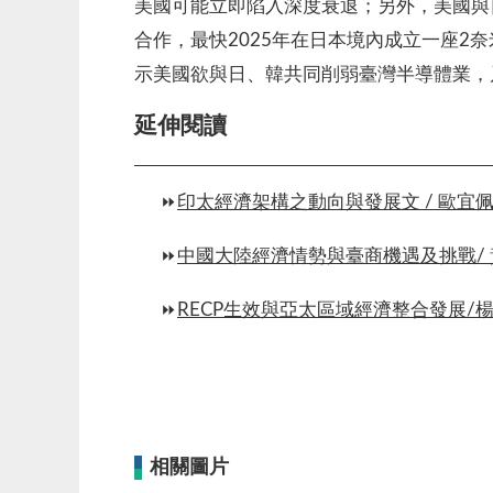
美國可能立即陷入深度衰退；另外，美國與
合作，最快2025年在日本境內成立一座2奈
示美國欲與日、韓共同削弱臺灣半導體業，
延伸閱讀
印太經濟架構之動向與發展文 / 歐宜
⏩
中國大陸經濟情勢與臺商機遇及挑戰/
⏩
RECP生效與亞太區域經濟整合發展/
⏩
相關圖片