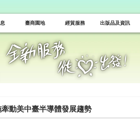
息
臺商園地
經貿服務
出版品及資訊
施牽動美中臺半導體發展趨勢