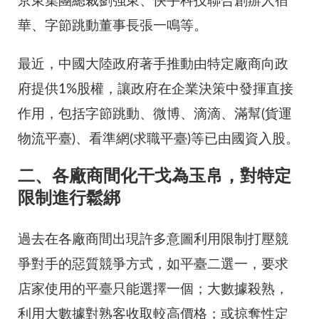
京東集團總裁劉強東、快手科技聯合創辦人宿
華、字節跳動董事長張一鳴等。
最近，中國大陸政府著手推動由特定廠商向政
府提供1%股權，讓政府在企業決策中發揮直接
作用，包括字節跳動、微博、滴滴、滿幫(貨運
物流平臺)、看準網(求職平臺)等已由國資入股。
二、各廠商間化干戈為玉帛，對特定
限制進行鬆綁
過去在各廠商間出現許多意圖利用限制打壓競
爭對手的惡質競爭方式，如平臺二選一，要求
店家使用的平臺只能選擇一個；大數據殺熟，
利用大數據對熟客收取較高價格；或掠奪性定