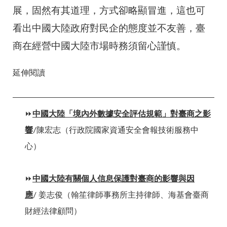
展，固然有其道理，方式卻略顯冒進，這也可
看出中國大陸政府對民企的態度並不友善，臺
商在經營中國大陸市場時務須留心謹慎。
延伸閱讀
⏩
中國大陸「境內外數據安全評估規範」對臺商之影
響
/
陳宏志
（
行政院國家資通安全會報技術服務中
心
）
⏩
中國大陸有關個人信息保護對臺商的影響與因
應
/
姜志俊（翰笙律師事務所主持律師、海基會臺商
財經法律顧問）